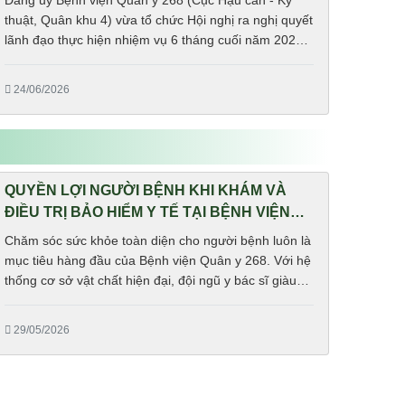
Đảng ủy Bệnh viện Quân y 268 (Cục Hậu cần - Kỹ
thuật, Quân khu 4) vừa tổ chức Hội nghị ra nghị quyết
lãnh đạo thực hiện nhiệm vụ 6 tháng cuối năm 2026
và Hội nghị Quân chính 6 tháng đầu năm 2026. Đại tá
Phan Gia Thuận, Bí thư Đảng ủy, Chính ủy Cục Hậu
24/06/2026
cần - Kỹ thuật dự và chỉ đạo hội nghị.
QUYỀN LỢI NGƯỜI BỆNH KHI KHÁM VÀ
ĐIỀU TRỊ BẢO HIỂM Y TẾ TẠI BỆNH VIỆN
QUÂN Y 268
Chăm sóc sức khỏe toàn diện cho người bệnh luôn là
mục tiêu hàng đầu của Bệnh viện Quân y 268. Với hệ
thống cơ sở vật chất hiện đại, đội ngũ y bác sĩ giàu
kinh nghiệm cùng quy trình khám chữa bệnh khoa
học, bệnh viện không ngừng nâng cao chất lượng
29/05/2026
dịch vụ nhằm mang đến sự hài lòng và quyền lợi tốt
nhất cho người bệnh tham gia bảo hiểm y tế (BHYT).
Khi khám và điều trị BHYT tại Bệnh viện Quân y 268,
người bệnh được...