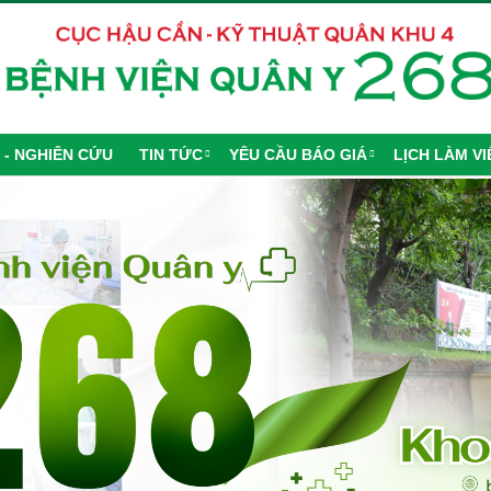
 - NGHIÊN CỨU
TIN TỨC
YÊU CẦU BÁO GIÁ
LỊCH LÀM VI