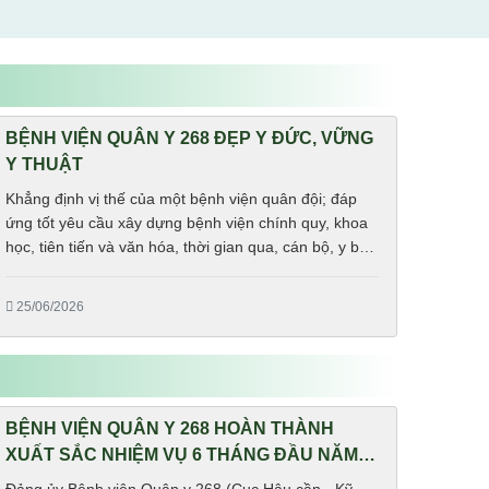
BỆNH VIỆN QUÂN Y 268 ĐẸP Y ĐỨC, VỮNG
Y THUẬT
Khẳng định vị thế của một bệnh viện quân đội; đáp
ứng tốt yêu cầu xây dựng bệnh viện chính quy, khoa
học, tiên tiến và văn hóa, thời gian qua, cán bộ, y bác
sĩ, nhân viên Bệnh viện Quân y 268 (Cục Hậu cần –
Kỹ thuật, Quân khu 4) đã tích cực đóng góp công
25/06/2026
sức, trí tuệ cho nhiệm vụ chính trị trọng tâm là...
BỆNH VIỆN QUÂN Y 268 HOÀN THÀNH
XUẤT SẮC NHIỆM VỤ 6 THÁNG ĐẦU NĂM
2026