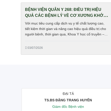
BỆNH VIỆN QUÂN Y 268: ĐIỀU TRỊ HIỆU
QUẢ CÁC BỆNH LÝ VỀ CƠ XƯƠNG KHỚP
BẰNG KỸ THUẬT TIÊN TIẾN
Với mục tiêu cung cấp dịch vụ y tế chất lượng cao,
tiết kiệm thời gian và nâng cao hiệu quả điều trị cho
người bệnh, thời gian qua, Khoa Y học cổ truyền –
Phục hồi chức năng (YHCT-PHCN), Bệnh viện Quân y
268 đã ứng dụng nhiều kỹ thuật tiên tiến trong điều trị
03/07/2026
bệnh lý về cơ xương khớp.
ĐẠI TÁ
TS.BS ĐẶNG TRANG HUYÊN
Giám đốc Bệnh viện