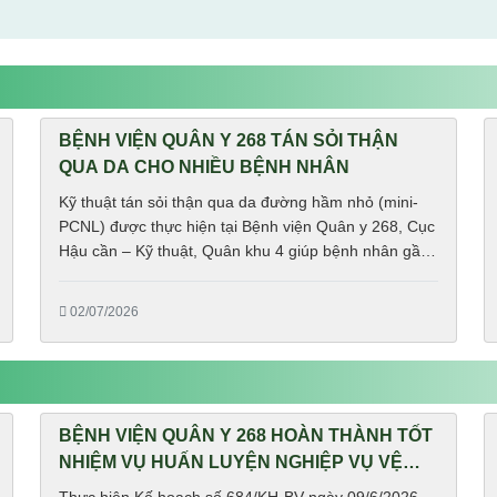
BỆNH VIỆN QUÂN Y 268 TÁN SỎI THẬN
QUA DA CHO NHIỀU BỆNH NHÂN
Kỹ thuật tán sỏi thận qua da đường hầm nhỏ (mini-
PCNL) được thực hiện tại Bệnh viện Quân y 268, Cục
Hậu cần – Kỹ thuật, Quân khu 4 giúp bệnh nhân gần
như không đau đớn và hồi phục nhanh.
02/07/2026
BỆNH VIỆN QUÂN Y 268 HOÀN THÀNH TỐT
NHIỆM VỤ HUẤN LUYỆN NGHIỆP VỤ VỆ
BINH CHO CHIẾN SĨ MỚI