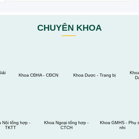
CHUYÊN KHOA
iải
Khoa
Khoa CĐHA - CĐCN
Khoa Dược - Trang bị
Da
 Nội tổng hợp -
Khoa Ngoại tổng hợp -
Khoa GMHS - Phụ 
TKTT
CTCH
nhi