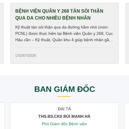
BỆNH VIỆN QUÂN Y 268 TÁN SỎI THẬN
QUA DA CHO NHIỀU BỆNH NHÂN
Kỹ thuật tán sỏi thận qua da đường hầm nhỏ (mini-
PCNL) được thực hiện tại Bệnh viện Quân y 268, Cục
Hậu cần – Kỹ thuật, Quân khu 4 giúp bệnh nhân gần
như không đau đớn và hồi phục nhanh.
02/07/2026
BAN GIÁM ĐỐC
ĐẠI TÁ
THS.BS.CKII BÙI MẠNH HÀ
Phó Giám đốc Bệnh viện