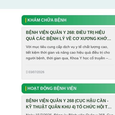
KHÁM CHỮA BỆNH
BỆNH VIỆN QUÂN Y 268: ĐIỀU TRỊ HIỆU
QUẢ CÁC BỆNH LÝ VỀ CƠ XƯƠNG KHỚP
BẰNG KỸ THUẬT TIÊN TIẾN
Với mục tiêu cung cấp dịch vụ y tế chất lượng cao,
tiết kiệm thời gian và nâng cao hiệu quả điều trị cho
người bệnh, thời gian qua, Khoa Y học cổ truyền –
Phục hồi chức năng (YHCT-PHCN), Bệnh viện Quân y
268 đã ứng dụng nhiều kỹ thuật tiên tiến trong điều trị
03/07/2026
bệnh lý về cơ xương khớp.
HOẠT ĐỘNG BỆNH VIỆN
BỆNH VIỆN QUÂN Y 268 (CỤC HẬU CẦN -
KỸ THUẬT QUÂN KHU 4) TỔ CHỨC HỘI THI
BÍ THƯ CHI BỘ GIỎI NĂM 2026