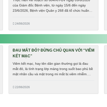
Thực hiện Kế hoạch số 684/KH-BV ngày 09/6/2026
của Giám đốc Bệnh viện, từ ngày 15/6 đến ngày
23/6/2026, Bệnh viện Quân y 268 đã tổ chức huấn
luyện nghiệp vụ vệ binh cho các chiến sĩ mới về nhận
công tác tại đơn vị.
24/06/2026
ĐAU MẮT ĐỎ? ĐỪNG CHỦ QUAN VỚI “VIÊM
KẾT MẠC”
Viêm kết mạc, hay tên dân gian thường gọi là đau
mắt đỏ, là tình trạng lớp màng trong suốt bao phủ bề
mặt nhãn cầu và mặt trong mi mắt bị viêm nhiễm.
Đây là 1 bệnh lý rất phổ biến trong nhãn khoa,
thường gặp vào mùa hè, dễ lây lan, tạo thành các đợt
22/06/2026
dịch kéo dài.