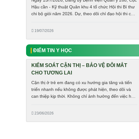
Ngày 15/7/2026, Đảng ủy Bệnh viện Quân y 268, Cục
Hậu cần - Kỹ thuật Quân khu 4 tổ chức Hội thi Bí thư
chi bộ giỏi năm 2026. Dự, theo dõi chỉ đạo hội thi có
Tham dự còn có Đại tá Bùi Mạnh Hà, Bí thư Đảng ủy,
Phó Giám đốc Bệnh viện, Trưởng ban Tổ chức hội thi;
19/07/2026
Trung tá Nguyễn Bằng Lực, Phó Giám đốc Bệnh viện;
các đồng chí trong Đảng ủy, Ban Giám đốc Bệnh
viện; đại biểu Phòng Chính trị Cục Hậu cần - Kỹ thuật
ĐIỂM TIN Y HỌC
cùng...
KIỂM SOÁT CẬN THỊ – BẢO VỆ ĐÔI MẮT
CHO TƯƠNG LAI
Cận thị ở trẻ em đang có xu hướng gia tăng và tiến
triển nhanh nếu không được phát hiện, theo dõi và
can thiệp kịp thời. Không chỉ ảnh hưởng đến việc học
tập, sinh hoạt hằng ngày, cận thị nặng còn làm tăng
nguy cơ mắc các bệnh lý về mắt trong tương lai.
23/06/2026