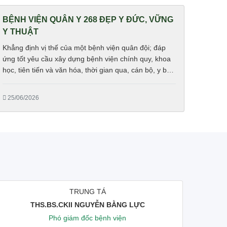
BỆNH VIỆN QUÂN Y 268 ĐẸP Y ĐỨC, VỮNG
Y THUẬT
Khẳng định vị thế của một bệnh viện quân đội; đáp
ứng tốt yêu cầu xây dựng bệnh viện chính quy, khoa
học, tiên tiến và văn hóa, thời gian qua, cán bộ, y bác
sĩ, nhân viên Bệnh viện Quân y 268 (Cục Hậu cần –
Kỹ thuật, Quân khu 4) đã tích cực đóng góp công
25/06/2026
sức, trí tuệ cho nhiệm vụ chính trị trọng tâm là...
TRUNG TÁ
THS.BS.CKII NGUYỄN BẰNG LỰC
Phó giám đốc bệnh viện