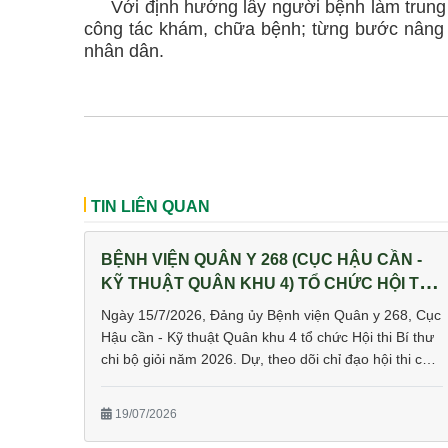
Với định hướng lấy người bệnh làm trung t
công tác khám, chữa bệnh; từng bước nâng 
nhân dân.
TIN LIÊN QUAN
BỆNH VIỆN QUÂN Y 268 (CỤC HẬU CẦN -
KỸ THUẬT QUÂN KHU 4) TỔ CHỨC HỘI THI
BÍ THƯ CHI BỘ GIỎI NĂM 2026
Ngày 15/7/2026, Đảng ủy Bệnh viện Quân y 268, Cục
Hậu cần - Kỹ thuật Quân khu 4 tổ chức Hội thi Bí thư
chi bộ giỏi năm 2026. Dự, theo dõi chỉ đạo hội thi có
Tham dự còn có Đại tá Bùi Mạnh Hà, Bí thư Đảng ủy,
Phó Giám đốc Bệnh viện, Trưởng ban Tổ chức hội thi;
19/07/2026
Trung tá Nguyễn Bằng Lực, Phó Giám đốc Bệnh viện;
các đồng chí trong Đảng ủy, Ban Giám đốc Bệnh