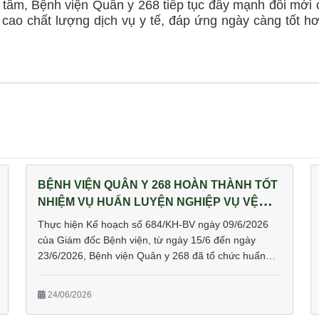
âm, Bệnh viện Quân y 268 tiếp tục đẩy mạnh đổi mới 
cao chất lượng dịch vụ y tế, đáp ứng ngày càng tốt h
BỆNH VIỆN QUÂN Y 268 HOÀN THÀNH TỐT
NHIỆM VỤ HUẤN LUYỆN NGHIỆP VỤ VỆ
BINH CHO CHIẾN SĨ MỚI
Thực hiện Kế hoạch số 684/KH-BV ngày 09/6/2026
của Giám đốc Bệnh viện, từ ngày 15/6 đến ngày
23/6/2026, Bệnh viện Quân y 268 đã tổ chức huấn
luyện nghiệp vụ vệ binh cho các chiến sĩ mới về nhận
công tác tại đơn vị.
24/06/2026