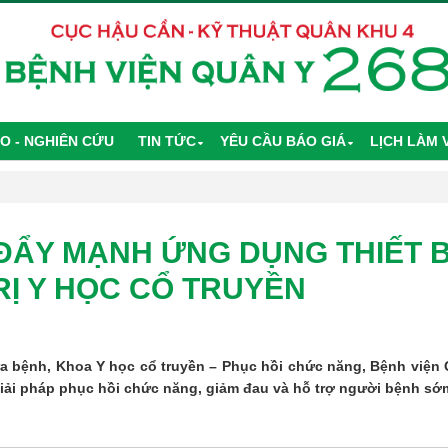
O - NGHIÊN CỨU
TIN TỨC
YÊU CẦU BÁO GIÁ
LỊCH LÀM 
 ĐẨY MẠNH ỨNG DỤNG THIẾT 
RỊ Y HỌC CỔ TRUYỀN
ệnh, Khoa Y học cổ truyền – Phục hồi chức năng, Bệnh viện Qu
giải pháp phục hồi chức năng, giảm đau và hỗ trợ người bệnh sớm