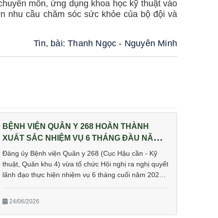
chuyên môn, ứng dụng khoa học kỹ thuật vào
ơn nhu cầu chăm sóc sức khỏe của bộ đội và
Tin, bài: Thanh Ngọc - Nguyên Minh
BỆNH VIỆN QUÂN Y 268 HOÀN THÀNH
XUẤT SẮC NHIỆM VỤ 6 THÁNG ĐẦU NĂM
2026
Đảng ủy Bệnh viện Quân y 268 (Cục Hậu cần - Kỹ
thuật, Quân khu 4) vừa tổ chức Hội nghị ra nghị quyết
lãnh đạo thực hiện nhiệm vụ 6 tháng cuối năm 2026
và Hội nghị Quân chính 6 tháng đầu năm 2026. Đại tá
Phan Gia Thuận, Bí thư Đảng ủy, Chính ủy Cục Hậu
24/06/2026
cần - Kỹ thuật dự và chỉ đạo hội nghị.