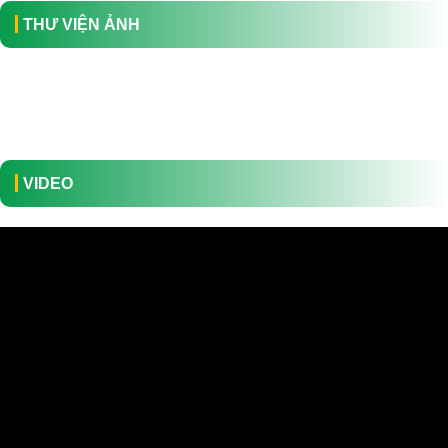
tham gia bảo hiểm y tế (BHYT). Khi khám và điều trị BHYT tại Bệnh
THƯ VIỆN ẢNH
viện Quân y 268, người bệnh được...
VIDEO