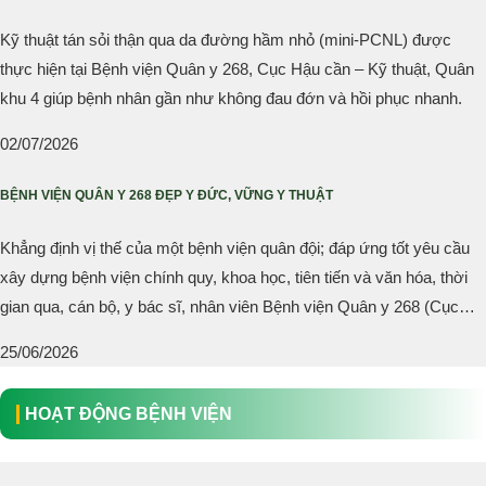
Kỹ thuật tán sỏi thận qua da đường hầm nhỏ (mini-PCNL) được
thực hiện tại Bệnh viện Quân y 268, Cục Hậu cần – Kỹ thuật, Quân
khu 4 giúp bệnh nhân gần như không đau đớn và hồi phục nhanh.
02/07/2026
BỆNH VIỆN QUÂN Y 268 ĐẸP Y ĐỨC, VỮNG Y THUẬT
Khẳng định vị thế của một bệnh viện quân đội; đáp ứng tốt yêu cầu
xây dựng bệnh viện chính quy, khoa học, tiên tiến và văn hóa, thời
gian qua, cán bộ, y bác sĩ, nhân viên Bệnh viện Quân y 268 (Cục
Hậu cần – Kỹ thuật, Quân khu 4) đã tích cực đóng góp công sức, trí
25/06/2026
tuệ cho nhiệm vụ chính trị trọng tâm là...
HOẠT ĐỘNG BỆNH VIỆN