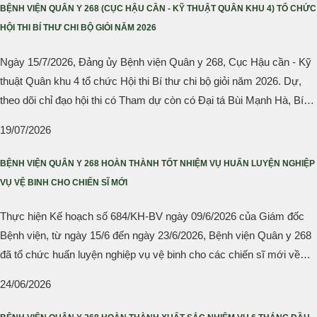
BỆNH VIỆN QUÂN Y 268 (CỤC HẬU CẦN - KỸ THUẬT QUÂN KHU 4) TỔ CHỨC
HỘI THI BÍ THƯ CHI BỘ GIỎI NĂM 2026
Ngày 15/7/2026, Đảng ủy Bệnh viện Quân y 268, Cục Hậu cần - Kỹ
thuật Quân khu 4 tổ chức Hội thi Bí thư chi bộ giỏi năm 2026. Dự,
theo dõi chỉ đạo hội thi có Tham dự còn có Đại tá Bùi Mạnh Hà, Bí
thư Đảng ủy, Phó Giám đốc Bệnh viện, Trưởng ban Tổ chức hội thi;
19/07/2026
Trung tá Nguyễn Bằng Lực, Phó Giám đốc Bệnh viện; các đồng chí
trong Đảng ủy, Ban Giám đốc Bệnh viện; đại biểu Phòng Chính trị
BỆNH VIỆN QUÂN Y 268 HOÀN THÀNH TỐT NHIỆM VỤ HUẤN LUYỆN NGHIỆP
Cục Hậu cần - Kỹ thuật cùng...
VỤ VỆ BINH CHO CHIẾN SĨ MỚI
Thực hiện Kế hoạch số 684/KH-BV ngày 09/6/2026 của Giám đốc
Bệnh viện, từ ngày 15/6 đến ngày 23/6/2026, Bệnh viện Quân y 268
đã tổ chức huấn luyện nghiệp vụ vệ binh cho các chiến sĩ mới về
nhận công tác tại đơn vị.
24/06/2026