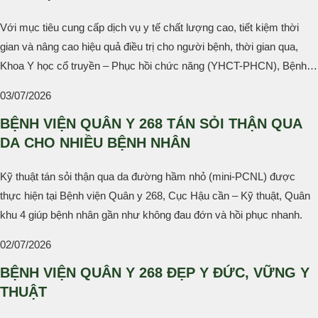
THUẬT TIÊN TIẾN
Với mục tiêu cung cấp dịch vụ y tế chất lượng cao, tiết kiệm thời
gian và nâng cao hiệu quả điều trị cho người bệnh, thời gian qua,
Khoa Y học cổ truyền – Phục hồi chức năng (YHCT-PHCN), Bệnh
viện Quân y 268 đã ứng dụng nhiều kỹ thuật tiên tiến trong điều trị
03/07/2026
bệnh lý về cơ xương khớp.
BỆNH VIỆN QUÂN Y 268 TÁN SỎI THẬN QUA
DA CHO NHIỀU BỆNH NHÂN
Kỹ thuật tán sỏi thận qua da đường hầm nhỏ (mini-PCNL) được
thực hiện tại Bệnh viện Quân y 268, Cục Hậu cần – Kỹ thuật, Quân
khu 4 giúp bệnh nhân gần như không đau đớn và hồi phục nhanh.
02/07/2026
BỆNH VIỆN QUÂN Y 268 ĐẸP Y ĐỨC, VỮNG Y
THUẬT