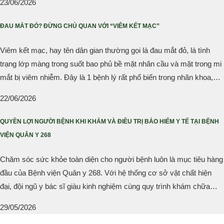
23/06/2026
ĐAU MẮT ĐỎ? ĐỪNG CHỦ QUAN VỚI “VIÊM KẾT MẠC”
Viêm kết mạc, hay tên dân gian thường gọi là đau mắt đỏ, là tình
trạng lớp màng trong suốt bao phủ bề mặt nhãn cầu và mặt trong mi
mắt bị viêm nhiễm. Đây là 1 bệnh lý rất phổ biến trong nhãn khoa,
thường gặp vào mùa hè, dễ lây lan, tạo thành các đợt dịch kéo dài.
22/06/2026
QUYỀN LỢI NGƯỜI BỆNH KHI KHÁM VÀ ĐIỀU TRỊ BẢO HIỂM Y TẾ TẠI BỆNH
VIỆN QUÂN Y 268
Chăm sóc sức khỏe toàn diện cho người bệnh luôn là mục tiêu hàng
đầu của Bệnh viện Quân y 268. Với hệ thống cơ sở vật chất hiện
đại, đội ngũ y bác sĩ giàu kinh nghiệm cùng quy trình khám chữa
bệnh khoa học, bệnh viện không ngừng nâng cao chất lượng dịch vụ
29/05/2026
nhằm mang đến sự hài lòng và quyền lợi tốt nhất cho người bệnh