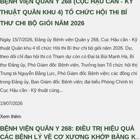
BỆNH VIỆN QUÂN Y 268 (CỤC HẬU CẦN - KỸ
THUẬT QUÂN KHU 4) TỔ CHỨC HỘI THI BÍ
THƯ CHI BỘ GIỎI NĂM 2026
Ngày 15/7/2026, Đảng ủy Bệnh viện Quân y 268, Cục Hậu cần - Kỹ
thuật Quân khu 4 tổ chức Hội thi Bí thư chi bộ giỏi năm 2026. Dự,
theo dõi chỉ đạo hội thi có Tham dự còn có Đại tá Bùi Mạnh Hà, Bí
thư Đảng ủy, Phó Giám đốc Bệnh viện, Trưởng ban Tổ chức hội thi;
Trung tá Nguyễn Bằng Lực, Phó Giám đốc Bệnh viện; các đồng chí
trong Đảng ủy, Ban Giám đốc Bệnh viện; đại biểu Phòng Chính trị
Cục Hậu cần - Kỹ thuật cùng...
19/07/2026
Xem thêm
BỆNH VIỆN QUÂN Y 268: ĐIỀU TRỊ HIỆU QUẢ
CÁC BỆNH LÝ VỀ CƠ XƯƠNG KHỚP BẰNG KỸ