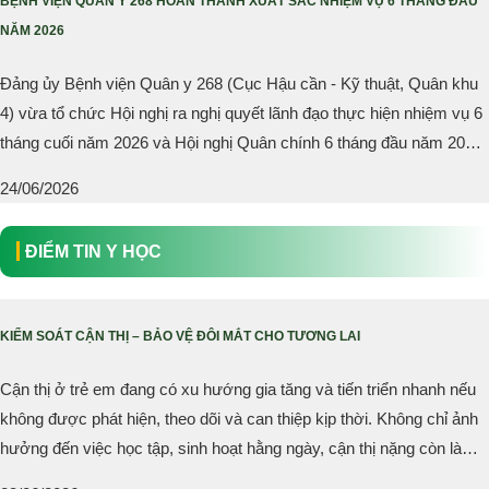
BỆNH VIỆN QUÂN Y 268 HOÀN THÀNH XUẤT SẮC NHIỆM VỤ 6 THÁNG ĐẦU
NĂM 2026
Đảng ủy Bệnh viện Quân y 268 (Cục Hậu cần - Kỹ thuật, Quân khu
4) vừa tổ chức Hội nghị ra nghị quyết lãnh đạo thực hiện nhiệm vụ 6
tháng cuối năm 2026 và Hội nghị Quân chính 6 tháng đầu năm 2026.
Đại tá Phan Gia Thuận, Bí thư Đảng ủy, Chính ủy Cục Hậu cần - Kỹ
24/06/2026
thuật dự và chỉ đạo hội nghị.
ĐIỂM TIN Y HỌC
KIỂM SOÁT CẬN THỊ – BẢO VỆ ĐÔI MẮT CHO TƯƠNG LAI
Cận thị ở trẻ em đang có xu hướng gia tăng và tiến triển nhanh nếu
không được phát hiện, theo dõi và can thiệp kịp thời. Không chỉ ảnh
hưởng đến việc học tập, sinh hoạt hằng ngày, cận thị nặng còn làm
tăng nguy cơ mắc các bệnh lý về mắt trong tương lai.