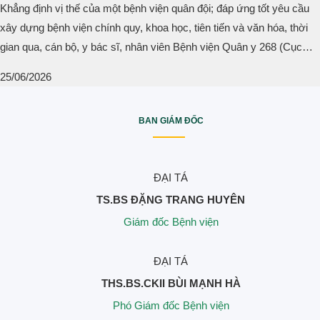
Khẳng định vị thế của một bệnh viện quân đội; đáp ứng tốt yêu cầu
xây dựng bệnh viện chính quy, khoa học, tiên tiến và văn hóa, thời
gian qua, cán bộ, y bác sĩ, nhân viên Bệnh viện Quân y 268 (Cục
Hậu cần – Kỹ thuật, Quân khu 4) đã tích cực đóng góp công sức, trí
25/06/2026
tuệ cho nhiệm vụ chính trị trọng tâm là...
BAN GIÁM ĐỐC
ĐẠI TÁ
TS.BS ĐẶNG TRANG HUYÊN
Giám đốc Bệnh viện
ĐẠI TÁ
THS.BS.CKII BÙI MẠNH HÀ
Phó Giám đốc Bệnh viện