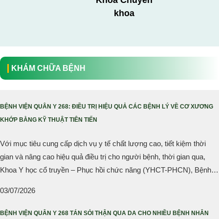
Khoa Chuyên
khoa
KHÁM CHỮA BỆNH
BỆNH VIỆN QUÂN Y 268: ĐIỀU TRỊ HIỆU QUẢ CÁC BỆNH LÝ VỀ CƠ XƯƠNG
KHỚP BẰNG KỸ THUẬT TIÊN TIẾN
Với mục tiêu cung cấp dịch vụ y tế chất lượng cao, tiết kiệm thời
gian và nâng cao hiệu quả điều trị cho người bệnh, thời gian qua,
Khoa Y học cổ truyền – Phục hồi chức năng (YHCT-PHCN), Bệnh
viện Quân y 268 đã ứng dụng nhiều kỹ thuật tiên tiến trong điều trị
03/07/2026
bệnh lý về cơ xương khớp.
BỆNH VIỆN QUÂN Y 268 TÁN SỎI THẬN QUA DA CHO NHIỀU BỆNH NHÂN