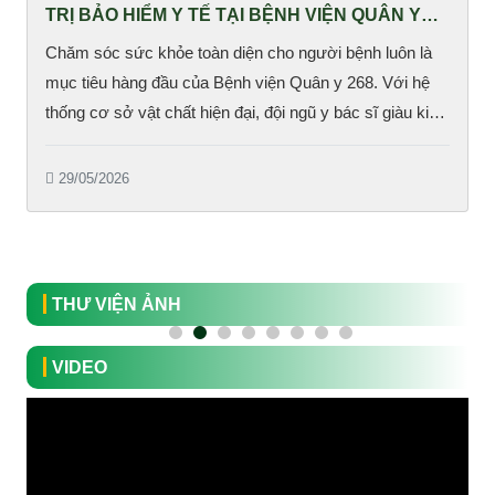
TRỊ BẢO HIỂM Y TẾ TẠI BỆNH VIỆN QUÂN Y
268
Chăm sóc sức khỏe toàn diện cho người bệnh luôn là
mục tiêu hàng đầu của Bệnh viện Quân y 268. Với hệ
thống cơ sở vật chất hiện đại, đội ngũ y bác sĩ giàu kinh
nghiệm cùng quy trình khám chữa bệnh khoa học, bệnh
viện không ngừng nâng cao chất lượng dịch vụ nhằm
29/05/2026
mang đến sự hài lòng và quyền lợi tốt nhất cho người
bệnh tham gia bảo hiểm y tế (BHYT). Khi khám và điều
trị BHYT tại Bệnh viện Quân y 268, người bệnh được...
THƯ VIỆN ẢNH
VIDEO