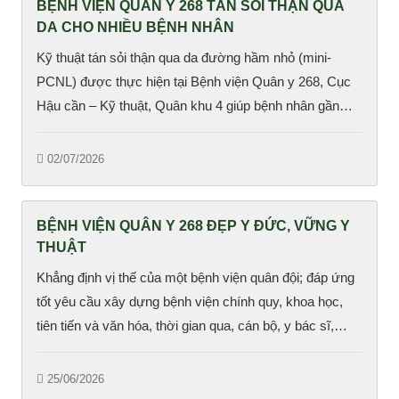
BỆNH VIỆN QUÂN Y 268 TÁN SỎI THẬN QUA
DA CHO NHIỀU BỆNH NHÂN
Kỹ thuật tán sỏi thận qua da đường hầm nhỏ (mini-
PCNL) được thực hiện tại Bệnh viện Quân y 268, Cục
Hậu cần – Kỹ thuật, Quân khu 4 giúp bệnh nhân gần
như không đau đớn và hồi phục nhanh.
02/07/2026
BỆNH VIỆN QUÂN Y 268 ĐẸP Y ĐỨC, VỮNG Y
THUẬT
Khẳng định vị thế của một bệnh viện quân đội; đáp ứng
tốt yêu cầu xây dựng bệnh viện chính quy, khoa học,
tiên tiến và văn hóa, thời gian qua, cán bộ, y bác sĩ,
nhân viên Bệnh viện Quân y 268 (Cục Hậu cần – Kỹ
thuật, Quân khu 4) đã tích cực đóng góp công sức, trí
25/06/2026
tuệ cho nhiệm vụ chính trị trọng tâm là...