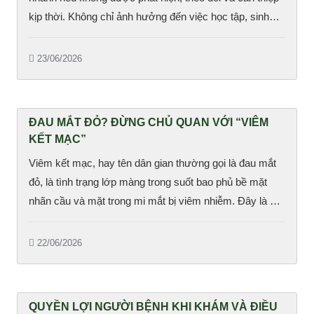
kịp thời. Không chỉ ảnh hưởng đến việc học tập, sinh
hoạt hằng ngày, cận thị nặng còn làm tăng nguy cơ mắc
các bệnh lý về mắt trong tương lai.
23/06/2026
ĐAU MẮT ĐỎ? ĐỪNG CHỦ QUAN VỚI “VIÊM
KẾT MẠC”
Viêm kết mạc, hay tên dân gian thường gọi là đau mắt
đỏ, là tình trạng lớp màng trong suốt bao phủ bề mặt
nhãn cầu và mặt trong mi mắt bị viêm nhiễm. Đây là 1
bệnh lý rất phổ biến trong nhãn khoa, thường gặp vào
mùa hè, dễ lây lan, tạo thành các đợt dịch kéo dài.
22/06/2026
QUYỀN LỢI NGƯỜI BỆNH KHI KHÁM VÀ ĐIỀU