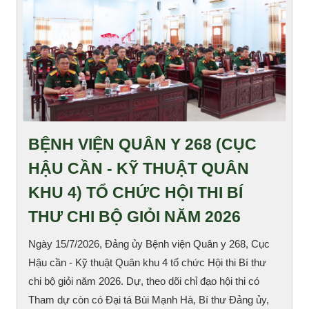
BỆNH VIỆN QUÂN Y 268 (CỤC
HẬU CẦN - KỸ THUẬT QUÂN
KHU 4) TỔ CHỨC HỘI THI BÍ
THƯ CHI BỘ GIỎI NĂM 2026
Ngày 15/7/2026, Đảng ủy Bệnh viện Quân y 268, Cục
Hậu cần - Kỹ thuật Quân khu 4 tổ chức Hội thi Bí thư
chi bộ giỏi năm 2026. Dự, theo dõi chỉ đạo hội thi có
Tham dự còn có Đại tá Bùi Mạnh Hà, Bí thư Đảng ủy,