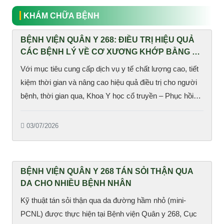
KHÁM CHỮA BỆNH
BỆNH VIỆN QUÂN Y 268: ĐIỀU TRỊ HIỆU QUẢ
CÁC BỆNH LÝ VỀ CƠ XƯƠNG KHỚP BẰNG KỸ
THUẬT TIÊN TIẾN
Với mục tiêu cung cấp dịch vụ y tế chất lượng cao, tiết
kiệm thời gian và nâng cao hiệu quả điều trị cho người
bệnh, thời gian qua, Khoa Y học cổ truyền – Phục hồi
chức năng (YHCT-PHCN), Bệnh viện Quân y 268 đã
ứng dụng nhiều kỹ thuật tiên tiến trong điều trị bệnh lý về
03/07/2026
cơ xương khớp.
BỆNH VIỆN QUÂN Y 268 TÁN SỎI THẬN QUA
DA CHO NHIỀU BỆNH NHÂN
Kỹ thuật tán sỏi thận qua da đường hầm nhỏ (mini-
PCNL) được thực hiện tại Bệnh viện Quân y 268, Cục