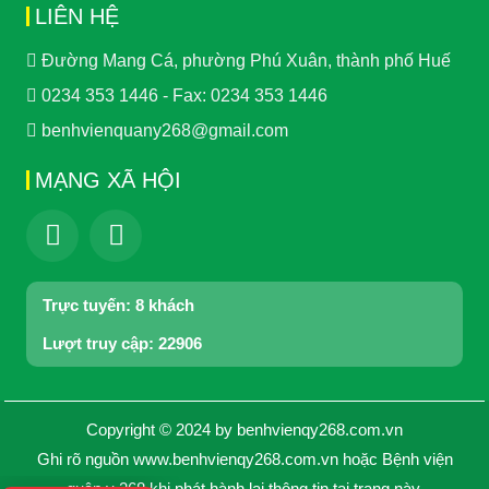
LIÊN HỆ
Đường Mang Cá, phường Phú Xuân, thành phố Huế
0234 353 1446 - Fax: 0234 353 1446
benhvienquany268@gmail.com
MẠNG XÃ HỘI
Trực tuyến:
8 khách
Lượt truy cập:
22906
Copyright © 2024 by benhvienqy268.com.vn
Ghi rõ nguồn www.benhvienqy268.com.vn hoặc Bệnh viện
quân y 268 khi phát hành lại thông tin tại trang này.