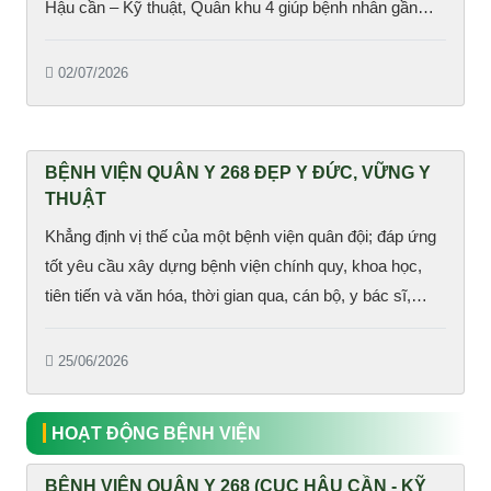
Hậu cần – Kỹ thuật, Quân khu 4 giúp bệnh nhân gần
như không đau đớn và hồi phục nhanh.
02/07/2026
BỆNH VIỆN QUÂN Y 268 ĐẸP Y ĐỨC, VỮNG Y
THUẬT
Khẳng định vị thế của một bệnh viện quân đội; đáp ứng
tốt yêu cầu xây dựng bệnh viện chính quy, khoa học,
tiên tiến và văn hóa, thời gian qua, cán bộ, y bác sĩ,
nhân viên Bệnh viện Quân y 268 (Cục Hậu cần – Kỹ
thuật, Quân khu 4) đã tích cực đóng góp công sức, trí
25/06/2026
tuệ cho nhiệm vụ chính trị trọng tâm là...
HOẠT ĐỘNG BỆNH VIỆN
BỆNH VIỆN QUÂN Y 268 (CỤC HẬU CẦN - KỸ