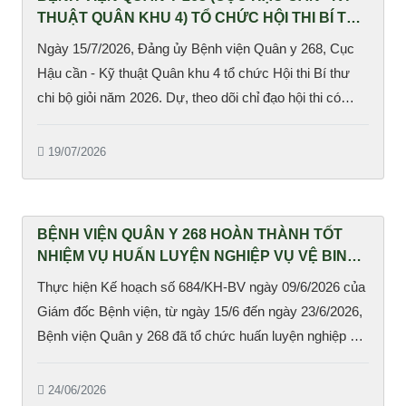
THUẬT QUÂN KHU 4) TỔ CHỨC HỘI THI BÍ THƯ
CHI BỘ GIỎI NĂM 2026
Ngày 15/7/2026, Đảng ủy Bệnh viện Quân y 268, Cục
Hậu cần - Kỹ thuật Quân khu 4 tổ chức Hội thi Bí thư
chi bộ giỏi năm 2026. Dự, theo dõi chỉ đạo hội thi có
Tham dự còn có Đại tá Bùi Mạnh Hà, Bí thư Đảng ủy,
Phó Giám đốc Bệnh viện, Trưởng ban Tổ chức hội thi;
19/07/2026
Trung tá Nguyễn Bằng Lực, Phó Giám đốc Bệnh viện;
các đồng chí trong Đảng ủy, Ban Giám đốc Bệnh viện;
đại biểu Phòng Chính trị Cục Hậu cần - Kỹ thuật cùng...
BỆNH VIỆN QUÂN Y 268 HOÀN THÀNH TỐT
NHIỆM VỤ HUẤN LUYỆN NGHIỆP VỤ VỆ BINH
CHO CHIẾN SĨ MỚI
Thực hiện Kế hoạch số 684/KH-BV ngày 09/6/2026 của
Giám đốc Bệnh viện, từ ngày 15/6 đến ngày 23/6/2026,
Bệnh viện Quân y 268 đã tổ chức huấn luyện nghiệp vụ
vệ binh cho các chiến sĩ mới về nhận công tác tại đơn
vị.
24/06/2026