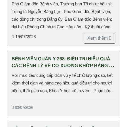
Phó Giám đốc Bệnh viện, Trưởng ban Tổ chức hội thi;
Trung tá Nguyễn Bằng Lực, Phó Giám đốc Bệnh viện;
các đồng chí trong Đảng ủy, Ban Giám đốc Bệnh viện;
đại biểu Phòng Chính trị Cục Hậu cần - Kỹ thuật cùng...
19/07/2026
Xem thêm
BỆNH VIỆN QUÂN Y 268: ĐIỀU TRỊ HIỆU QUẢ
CÁC BỆNH LÝ VỀ CƠ XƯƠNG KHỚP BẰNG KỸ
THUẬT TIÊN TIẾN
Với mục tiêu cung cấp dịch vụ y tế chất lượng cao, tiết
kiệm thời gian và nâng cao hiệu quả điều trị cho người
bệnh, thời gian qua, Khoa Y học cổ truyền – Phục hồi
chức năng (YHCT-PHCN), Bệnh viện Quân y 268 đã
ứng dụng nhiều kỹ thuật tiên tiến trong điều trị bệnh lý về
03/07/2026
cơ xương khớp.