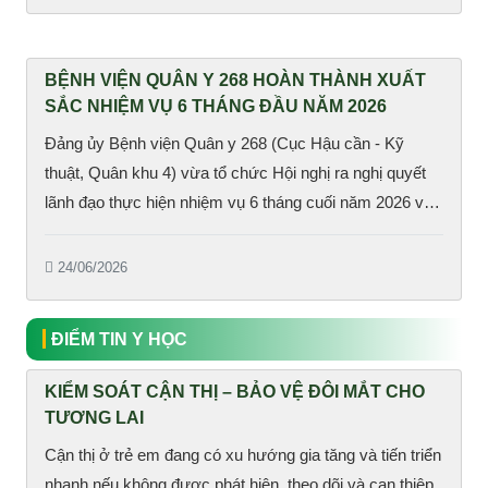
BỆNH VIỆN QUÂN Y 268 HOÀN THÀNH XUẤT
SẮC NHIỆM VỤ 6 THÁNG ĐẦU NĂM 2026
Đảng ủy Bệnh viện Quân y 268 (Cục Hậu cần - Kỹ
thuật, Quân khu 4) vừa tổ chức Hội nghị ra nghị quyết
lãnh đạo thực hiện nhiệm vụ 6 tháng cuối năm 2026 và
Hội nghị Quân chính 6 tháng đầu năm 2026. Đại tá Phan
Gia Thuận, Bí thư Đảng ủy, Chính ủy Cục Hậu cần - Kỹ
24/06/2026
thuật dự và chỉ đạo hội nghị.
ĐIỂM TIN Y HỌC
KIỂM SOÁT CẬN THỊ – BẢO VỆ ĐÔI MẮT CHO
TƯƠNG LAI
Cận thị ở trẻ em đang có xu hướng gia tăng và tiến triển
nhanh nếu không được phát hiện, theo dõi và can thiệp